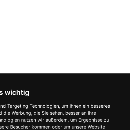
s wichtig
An- und Abreise
nd Targeting Technologien, um Ihnen ein besseres
d die Werbung, die Sie sehen, besser an Ihre
Check-In: 15.00 Uhr
hnologien nutzen wir außerdem, um Ergebnisse zu
Check-Out: 10.00 Uhr
nsere Besucher kommen oder um unsere Website
und nach Absprache