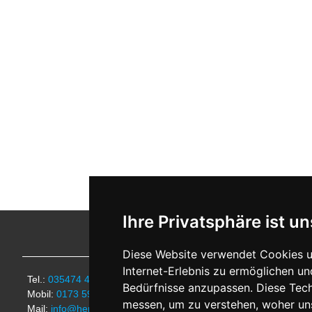
Ihre Privatsphäre ist un
Kontakt
Diese Website verwendet Cookies u
Internet-Erlebnis zu ermöglichen un
Tel.:
035474 418
Bedürfnisse anzupassen. Diese Tec
Mobil:
0173 5972532
messen, um zu verstehen, woher u
Mail:
info@hennig-ferienhaus.de